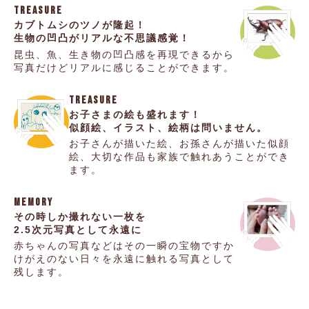
TREASURE
カブトムシのツノが隆起！
生物の凹凸がリアルな不思議感覚！
昆虫、魚、生き物の凹凸感を再現できるから
写真だけどリアルに感じることができます。
TREASURE
お子さまの絵も盛れます！
似顔絵、イラスト、絵柄は問いません。
お子さんが描いた絵、お孫さんが描いた似顔
絵、
大切な作品も家族で触れあうことができ
ます。
MEMORY
その時しか撮れない一枚を
2.5次元写真として永遠に
赤ちゃんの写真などはその一瞬の宝物です
か
けがえのない日々を永遠に触れる写真として
残します。