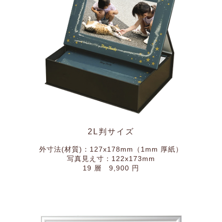
2L判サイズ
外寸法(材質)：127x178mm（1mm 厚紙）
写真見え寸：122x173mm
19 層 9,900 円