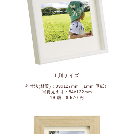
L判サイズ
外寸法(材質)：89x127mm（1mm 厚紙）
写真見え寸：84x122mm
19 層 6,570 円