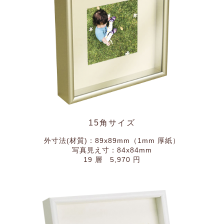
15角サイズ
外寸法(材質)：89x89mm（1mm 厚紙）
写真見え寸：84x84mm
19 層 5,970 円